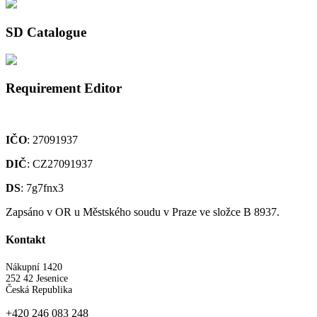
SD Catalogue
Requirement Editor
IČO
: 27091937
DIČ
: CZ27091937
DS
: 7g7fnx3
Zapsáno v OR u Městského soudu v Praze ve složce B 8937.
Kontakt
Nákupní 1420
252 42 Jesenice
Česká Republika
+420 246 083 248