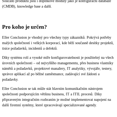
Součástí produktu jsou i doplňkové moduly jako je konfigurační databáze
(CMDB), knowledge base a další.
Pro koho je určen?
Eller Conclusion je vhodný pro všechny typy zákazníků. Pokrývá potřeby
malých společností i velkých korporací, kde běží současně desítky projektů,
tisíce požadavků, incidentů a defektů.
Díky systému rolí a vysoké míře konfigurovatelnosti je použitelný na všech
úrovních společnosti – od nejvyššího managementu, přes business vlastníky
námětů a požadavků, projektové manažery, IT analytiky, vývojáře, testery,
správce aplikací až po běžné zaměstnance, zadávající své žádosti a
požadavky.
Eller Conclusion se tak může stát hlavním komunikačním nástrojem
společnosti podporujícím většinu business, IT a ITIL procesů. Díky
připraveným integračním rozhraním je možné implementovat napojení na
další firemní systémy, které zpracovávají specializované agendy.