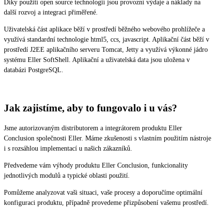
Díky použití open source technologií jsou provozní výdaje a náklady na
další rozvoj a integraci přiměřené.
Uživatelská část aplikace běží v prostředí běžného webového prohlížeče a
využívá standardní technologie html5, ccs, javascript. Aplikační část běží v
prostředí J2EE aplikačního serveru Tomcat, Jetty a využívá výkonné jádro
systému Eller SoftShell. Aplikační a uživatelská data jsou uložena v
databázi PostgreSQL.
Jak zajistíme, aby to fungovalo i u vás?
Jsme autorizovaným distributorem a integrátorem produktu Eller
Conclusion společnosti Eller. Máme zkušenosti s vlastním použitím nástroje
i s rozsáhlou implementací u našich zákazníků.
Předvedeme vám výhody produktu Eller Conclusion, funkcionality
jednotlivých modulů a typické oblasti použití.
Pomůžeme analyzovat vaši situaci, vaše procesy a doporučíme optimální
konfiguraci produktu, případně provedeme přizpůsobení vašemu prostředí.