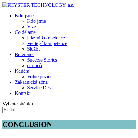
Kdo jsme
Kdo jsme
Vize
Co děláme
Hlavní kompetence
Vedlejší kompetence
Služby
Reference
Success Stories
partneři
Kariéra
Volné pozice
Zákaznická zóna
Service Desk
Kontakt
Vyberte stránku
CONCLUSION