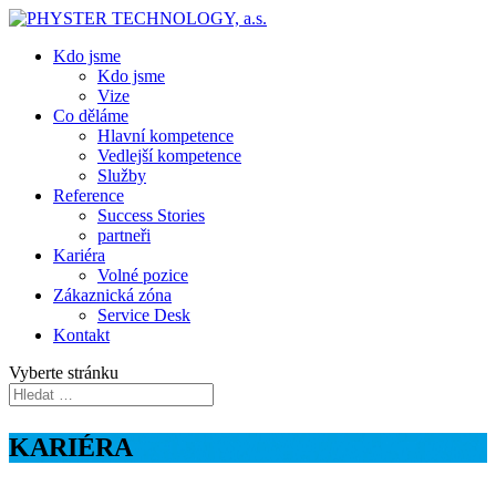
Kdo jsme
Kdo jsme
Vize
Co děláme
Hlavní kompetence
Vedlejší kompetence
Služby
Reference
Success Stories
partneři
Kariéra
Volné pozice
Zákaznická zóna
Service Desk
Kontakt
Vyberte stránku
KARIÉRA