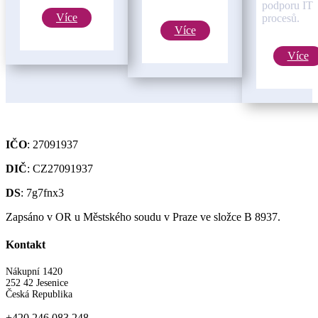
podporu IT
Více
procesů.
Více
Více
IČO
: 27091937
DIČ
: CZ27091937
DS
: 7g7fnx3
Zapsáno v OR u Městského soudu v Praze ve složce B 8937.
Kontakt
Nákupní 1420
252 42 Jesenice
Česká Republika
+420 246 083 248