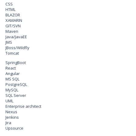
CSS
HTML
BLAZOR
XAMARIN
GIT/SVN
Maven
Java/JavaEE
JMS
JBoss/Wildfly
Tomcat
SpringBoot
React
Angular
MS SQL
PostgreSQL
MySQL
SQL Server
UML
Enterprise architect
Nexus
Jenkins
Jira
Upsource